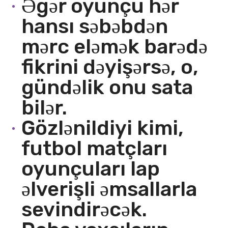
Əgər oyunçu hər
hansı səbəbdən
mərc eləmək barədə
fikrini dəyişərsə, o,
gündəlik onu sata
bilər.
Gözlənildiyi kimi,
futbol matçları
oyunçuları lap
əlverişli əmsallarla
sevindirəcək.