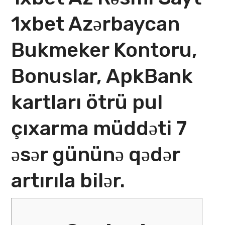
1xbet Azərbaycan
Bukmeker Kontoru,
Bonuslar, Apk
Bank
kartları ötrü pul
çıxarma müddəti 7
əsər gününə qədər
artırıla bilər.