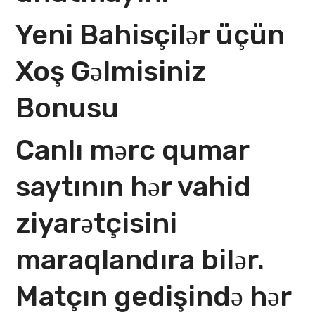
Yeni Bahisçilər üçün
Xoş Gəlmisiniz
Bonusu
Canlı mərc qumar
saytının hər vahid
ziyarətçisini
maraqlandıra bilər.
Matçın gedişində hər