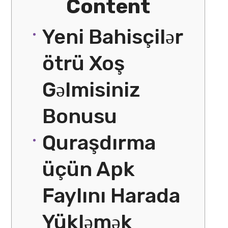
Content
Yeni Bahisçilər
ötrü Xoş
Gəlmisiniz
Bonusu
Quraşdırma
üçün Apk
Faylını Harada
Yükləmək