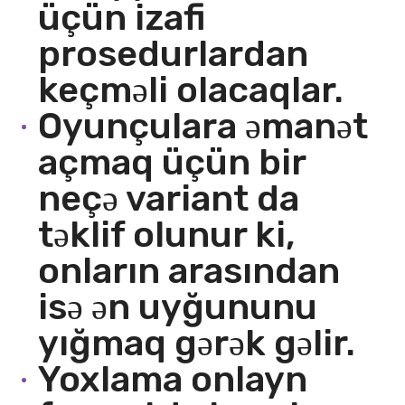
üçün izafi
prosedurlardan
keçməli olacaqlar.
Oyunçulara əmanət
açmaq üçün bir
neçə variant da
təklif olunur ki,
onların arasından
isə ən uyğununu
yığmaq gərək gəlir.
Yoxlama onlayn