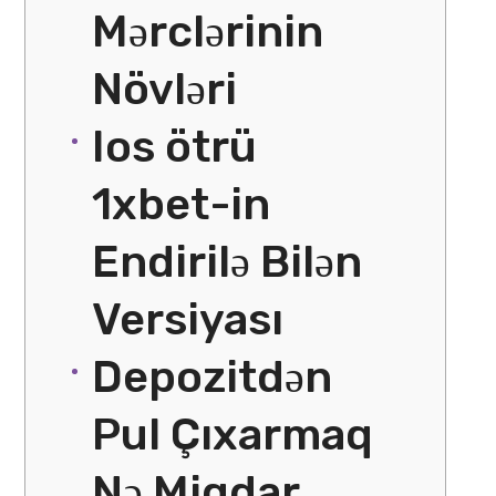
Mərclərinin
Növləri
Ios ötrü
1xbet-in
Endirilə Bilən
Versiyası
Depozitdən
Pul Çıxarmaq
Nə Miqdar