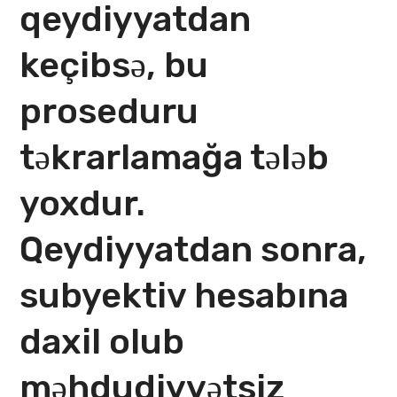
qeydiyyatdan
keçibsə, bu
proseduru
təkrarlamağa tələb
yoxdur.
Qeydiyyatdan sonra,
subyektiv hesabına
daxil olub
məhdudiyyətsiz