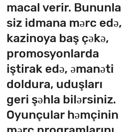
macal verir. Bununla
siz idmana mərc edə,
kazinoya baş çəkə,
promosyonlarda
iştirak edə, əmanəti
doldura, uduşları
geri şəhla bilərsiniz.
Oyunçular həmçinin
mərc proqramlarını