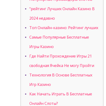
“рейтинг Лучших Онлайн Казино В
2024 недавно
Топ Онлайн-казино: Рейтинг лучших
Самые Популярные Бесплатные
Игры Казино
Где Найти Прохождение Игры 21
свободная Ячейка Не могу Пройти
Технология В Основе Бесплатных
Игр Казино
Как Начать Играть В Бесплатные
Онлайн Слоты?