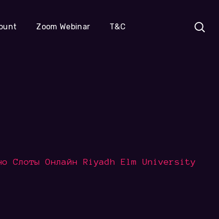
ount
Zoom Webinar
T&C
но Слоты Онлайн Riyadh Elm University