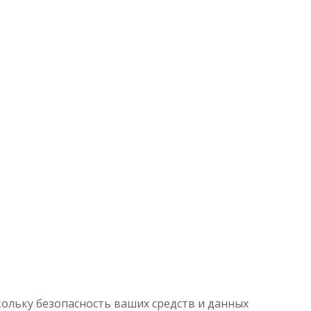
ольку безопасность ваших средств и данных