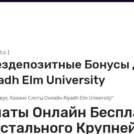
]
ts
ездепозитные Бонусы 
dh Elm University
ух, Казино Слоты Онлайн Riyadh Elm University”
аты Онлайн Беспла
остального Крупне