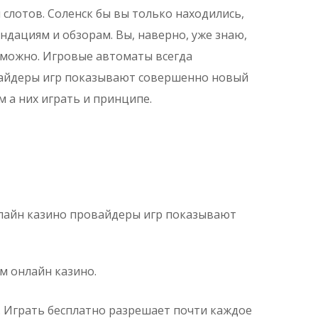
 слотов. Соленск бы вы только находились,
дациям и обзорам. Вы, наверно, уже знаю,
озможно. Игровые автоматы всегда
вайдеры игр показывают совершенно новый
м а них играть и принципе.
нлайн казино провайдеры игр показывают
м онлайн казино.
. Играть бесплатно разрешает почти каждое