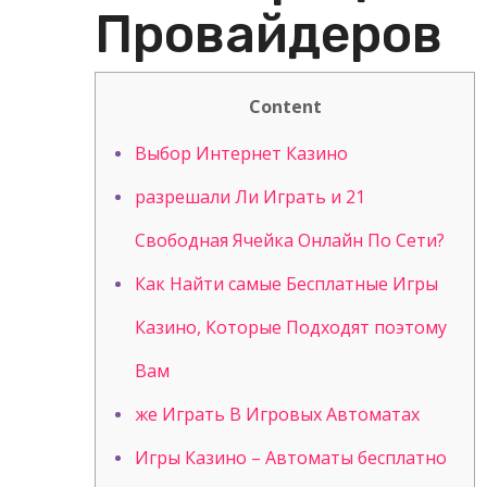
Провайдеров
Content
Выбор Интернет Казино
разрешали Ли Играть и 21
Свободная Ячейка Онлайн По Сети?
Как Найти самые Бесплатные Игры
Казино, Которые Подходят поэтому
Вам
же Играть В Игровых Автоматах
Игры Казино – Автоматы бесплатно