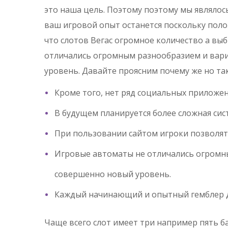
это наша цель. Поэтому поэтому мы являлось
ваш игровой опыт останется поскольку поло
что слотов Вегас огромное количество а вы
отличались огромным разнообразием и вар
уровень. Давайте проясним почему же но так
Кроме того, нет ряд социальных приложен
В будущем планируется более сложная сис
При пользовании сайтом игроки позволят
Игровые автоматы не отличались огромн
совершенно новый уровень.
Каждый начинающий и опытный гемблер д
Чаще всего слот имеет три например пять б