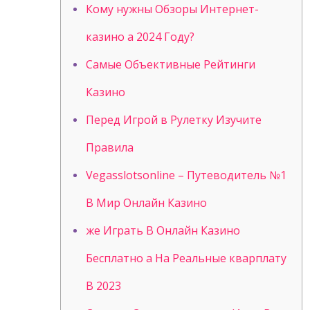
Кому нужны Обзоры Интернет-
казино а 2024 Году?
Самые Объективные Рейтинги
Казино
Перед Игрой в Рулетку Изучите
Правила
Vegasslotsonline – Путеводитель №1
В Мир Онлайн Казино
же Играть В Онлайн Казино
Бесплатно а На Реальные кварплату
В 2023