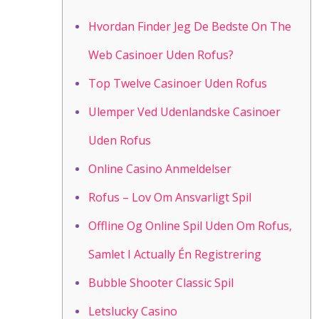
Hvordan Finder Jeg De Bedste On The
Web Casinoer Uden Rofus?
Top Twelve Casinoer Uden Rofus
Ulemper Ved Udenlandske Casinoer
Uden Rofus
Online Casino Anmeldelser
Rofus – Lov Om Ansvarligt Spil
Offline Og Online Spil Uden Om Rofus,
Samlet I Actually Én Registrering
Bubble Shooter Classic Spil
Letslucky Casino