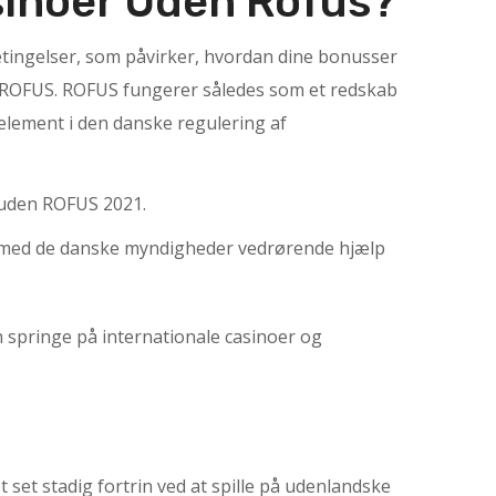
sinoer Uden Rofus?
etingelser, som påvirker, hvordan dine bonusser
n ROFUS. ROFUS fungerer således som et redskab
t element i den danske regulering af
 uden ROFUS 2021.
jde med de danske myndigheder vedrørende hjælp
h springe på internationale casinoer og
 set stadig fortrin ved at spille på udenlandske