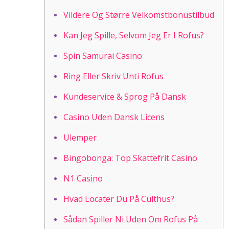
Vildere Og Større Velkomstbonustilbud
Kan Jeg Spille, Selvom Jeg Er I Rofus?
Spin Samurai Casino
Ring Eller Skriv Unti Rofus
Kundeservice & Sprog På Dansk
Casino Uden Dansk Licens
Ulemper
Bingobonga: Top Skattefrit Casino
N1 Casino
Hvad Locater Du På Culthus?
Sådan Spiller Ni Uden Om Rofus På