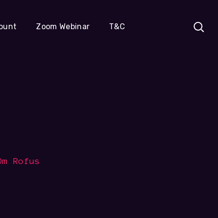
ount
Zoom Webinar
T&C
Om Rofus