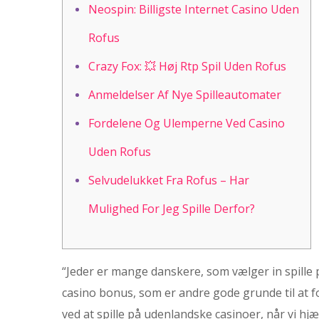
Neospin: Billigste Internet Casino Uden
Rofus
Crazy Fox: 💥 Høj Rtp Spil Uden Rofus
Anmeldelser Af Nye Spilleautomater
Fordelene Og Ulemperne Ved Casino
Uden Rofus
Selvudelukket Fra Rofus – Har
Mulighed For Jeg Spille Derfor?
“Jeder er mange danskere, som vælger in spille 
casino bonus, som er andre gode grunde til at f
ved at spille på udenlandske casinoer, når vi hj