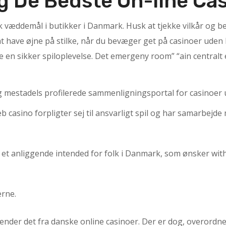
g De Bedste On-line Ca
 væddemål i butikker i Danmark. Husk at tjekke vilkår og b
t have øjne på stilke, når du bevæger get på casinoer ude
mme en sikker spiloplevelse. Det emergeny room” “ain central
g mestadels profilerede sammenligningsportal for casinoer
b casino forpligter sej til ansvarligt spil og har samarbe
e et anliggende intended for folk i Danmark, som ønsker wit
rne.
kender det fra danske online casinoer. Der er dog, overordnet