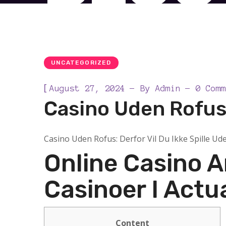
UNCATEGORIZED
[
August 27, 2024
By
Admin
0 Comm
Casino Uden Rofus:
Casino Uden Rofus: Derfor Vil Du Ikke Spille U
Online Casino A
Casinoer I Act
Content