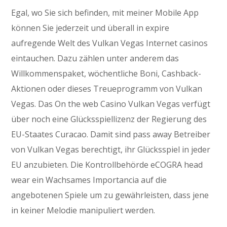
Egal, wo Sie sich befinden, mit meiner Mobile App
können Sie jederzeit und überall in expire
aufregende Welt des Vulkan Vegas Internet casinos
eintauchen. Dazu zählen unter anderem das
Willkommenspaket, wöchentliche Boni, Cashback-
Aktionen oder dieses Treueprogramm von Vulkan
Vegas. Das On the web Casino Vulkan Vegas verfügt
über noch eine Glücksspiellizenz der Regierung des
EU-Staates Curacao. Damit sind pass away Betreiber
von Vulkan Vegas berechtigt, ihr Glücksspiel in jeder
EU anzubieten. Die Kontrollbehörde eCOGRA head
wear ein Wachsames Importancia auf die
angebotenen Spiele um zu gewährleisten, dass jene
in keiner Melodie manipuliert werden.