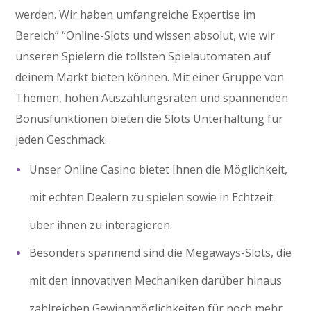
werden. Wir haben umfangreiche Expertise im
Bereich” “Online-Slots und wissen absolut, wie wir
unseren Spielern die tollsten Spielautomaten auf
deinem Markt bieten können. Mit einer Gruppe von
Themen, hohen Auszahlungsraten und spannenden
Bonusfunktionen bieten die Slots Unterhaltung für
jeden Geschmack.
Unser Online Casino bietet Ihnen die Möglichkeit,
mit echten Dealern zu spielen sowie in Echtzeit
über ihnen zu interagieren.
Besonders spannend sind die Megaways-Slots, die
mit den innovativen Mechaniken darüber hinaus
zahlreichen Gewinnmöglichkeiten für noch mehr