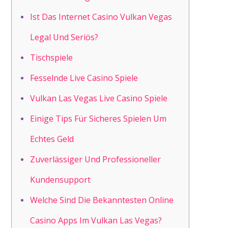
Ist Das Internet Casino Vulkan Vegas
Legal Und Seriös?
Tischspiele
Fesselnde Live Casino Spiele
Vulkan Las Vegas Live Casino Spiele
Einige Tips Für Sicheres Spielen Um
Echtes Geld
Zuverlässiger Und Professioneller
Kundensupport
Welche Sind Die Bekanntesten Online
Casino Apps Im Vulkan Las Vegas?