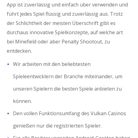
App ist zuverlässig und einfach über verwenden und
führt jedes Spiel flüssig und zuverlässig aus. Trotz
der Schlichtheit der meisten Überschrift gibt es
durchaus innovative Spielkonzepte, auf welche art
bei Minefield oder aber Penalty Shootout, zu
entdecken.
Wir arbeiten mit den beliebtesten
Spieleentwicklern der Branche miteinander, um
unseren Spielern die besten Spiele anbieten zu
können.
Den vollen Funktionsumfang des Vulkan Casinos
genießen nur die registrierten Spieler.