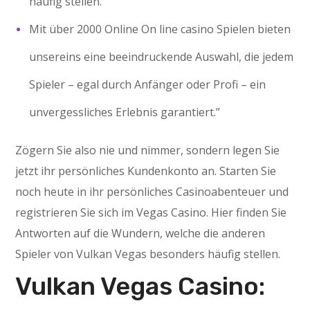
häufig stellen.
Mit über 2000 Online On line casino Spielen bieten
unsereins eine beeindruckende Auswahl, die jedem
Spieler – egal durch Anfänger oder Profi – ein
unvergessliches Erlebnis garantiert.”
Zögern Sie also nie und nimmer, sondern legen Sie
jetzt ihr persönliches Kundenkonto an. Starten Sie
noch heute in ihr persönliches Casinoabenteuer und
registrieren Sie sich im Vegas Casino. Hier finden Sie
Antworten auf die Wundern, welche die anderen
Spieler von Vulkan Vegas besonders häufig stellen.
Vulkan Vegas Casino: