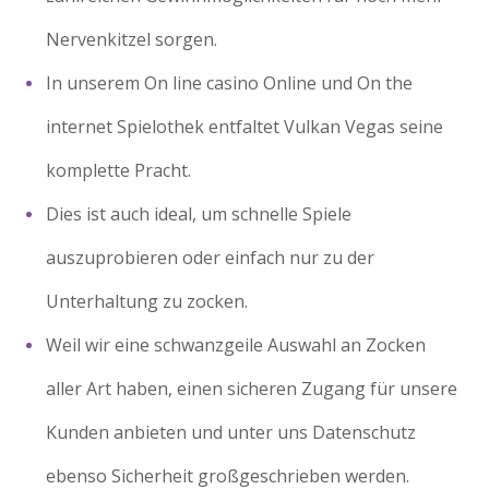
Nervenkitzel sorgen.
In unserem On line casino Online und On the
internet Spielothek entfaltet Vulkan Vegas seine
komplette Pracht.
Dies ist auch ideal, um schnelle Spiele
auszuprobieren oder einfach nur zu der
Unterhaltung zu zocken.
Weil wir eine schwanzgeile Auswahl an Zocken
aller Art haben, einen sicheren Zugang für unsere
Kunden anbieten und unter uns Datenschutz
ebenso Sicherheit großgeschrieben werden.