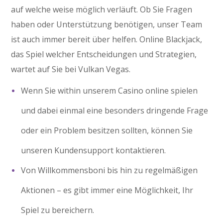
auf welche weise möglich verläuft. Ob Sie Fragen
haben oder Unterstützung benötigen, unser Team
ist auch immer bereit über helfen. Online Blackjack,
das Spiel welcher Entscheidungen und Strategien,
wartet auf Sie bei Vulkan Vegas.
Wenn Sie within unserem Casino online spielen
und dabei einmal eine besonders dringende Frage
oder ein Problem besitzen sollten, können Sie
unseren Kundensupport kontaktieren.
Von Willkommensboni bis hin zu regelmäßigen
Aktionen – es gibt immer eine Möglichkeit, Ihr
Spiel zu bereichern.