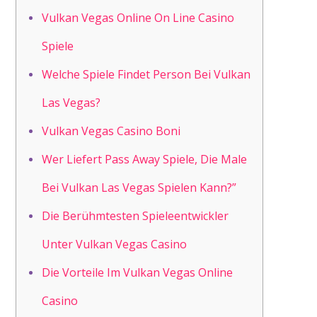
Vulkan Vegas Online On Line Casino
Spiele
Welche Spiele Findet Person Bei Vulkan
Las Vegas?
Vulkan Vegas Casino Boni
Wer Liefert Pass Away Spiele, Die Male
Bei Vulkan Las Vegas Spielen Kann?”
Die Berühmtesten Spieleentwickler
Unter Vulkan Vegas Casino
Die Vorteile Im Vulkan Vegas Online
Casino