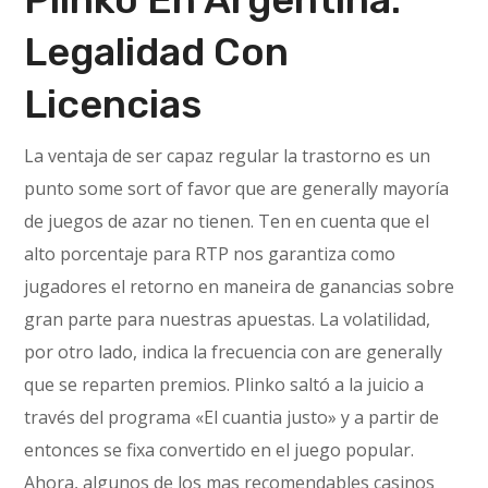
Legalidad Con
Licencias
La ventaja de ser capaz regular la trastorno es un
punto some sort of favor que are generally mayoría
de juegos de azar no tienen. Ten en cuenta que el
alto porcentaje para RTP nos garantiza como
jugadores el retorno en maneira de ganancias sobre
gran parte para nuestras apuestas. La volatilidad,
por otro lado, indica la frecuencia con are generally
que se reparten premios. Plinko saltó a la juicio a
través del programa «El cuantia justo» y a partir de
entonces se fixa convertido en el juego popular.
Ahora, algunos de los mas recomendables casinos