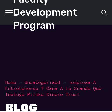
Development
Program
Home
Uncategorized
¡empieza A
Entretenerse Y Gana A Lo Grande Que
Incluye Plinko Dinero True!
BLOG