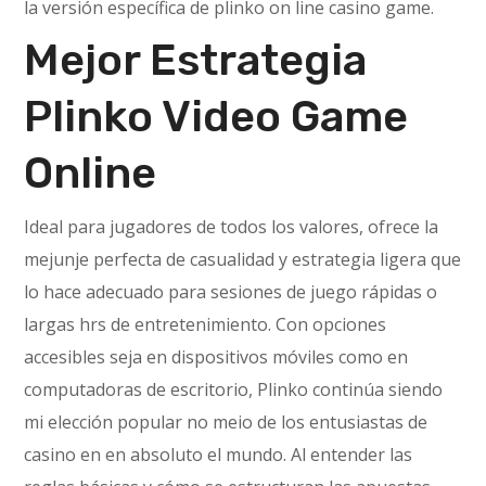
la versión específica de plinko on line casino game.
Mejor Estrategia
Plinko Video Game
Online
Ideal para jugadores de todos los valores, ofrece la
mejunje perfecta de casualidad y estrategia ligera que
lo hace adecuado para sesiones de juego rápidas o
largas hrs de entretenimiento. Con opciones
accesibles seja en dispositivos móviles como en
computadoras de escritorio, Plinko continúa siendo
mi elección popular no meio de los entusiastas de
casino en en absoluto el mundo. Al entender las