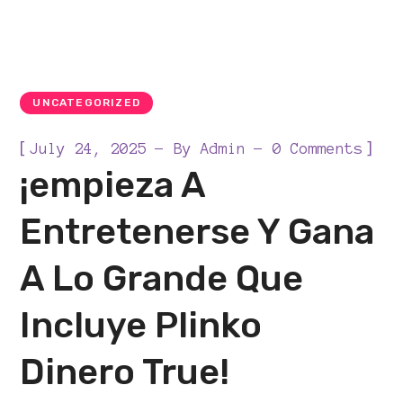
UNCATEGORIZED
[
]
July 24, 2025
By
Admin
0 Comments
¡empieza A
Entretenerse Y Gana
A Lo Grande Que
Incluye Plinko
Dinero True!