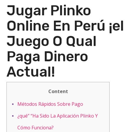
Jugar Plinko
Online En Perú ¡el
Juego O Qual
Paga Dinero
Actual!
Content
Métodos Rápidos Sobre Pago
¿qué” “Ha Sido La Aplicación Plinko Y
Cómo Funciona?