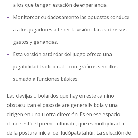
a los que tengan estación de experiencia.
Monitorear cuidadosamente las apuestas conduce
a a los jugadores a tener la visión clara sobre sus
gastos y ganancias.
Esta versión estándar del juego ofrece una
jugabilidad tradicional” “con gráficos sencillos
sumado a funciones básicas.
Las clavijas o bolardos que hay en este camino
obstaculizan el paso de are generally bola y una
dirigen en una u otra dirección. Es en ese espacio
donde está el premio ultimate, que es multiplicador
de la postura inicial del ludópatatahúr. La selección de