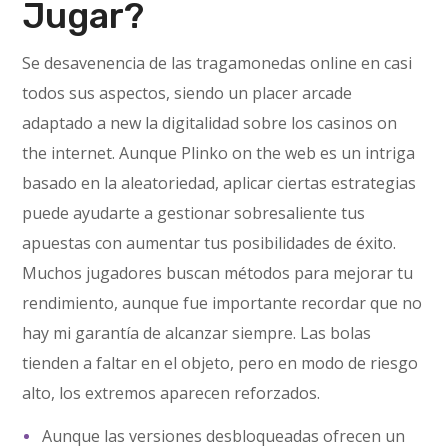
Jugar?
Se desavenencia de las tragamonedas online en casi
todos sus aspectos, siendo un placer arcade
adaptado a new la digitalidad sobre los casinos on
the internet. Aunque Plinko on the web es un intriga
basado en la aleatoriedad, aplicar ciertas estrategias
puede ayudarte a gestionar sobresaliente tus
apuestas con aumentar tus posibilidades de éxito.
Muchos jugadores buscan métodos para mejorar tu
rendimiento, aunque fue importante recordar que no
hay mi garantía de alcanzar siempre. Las bolas
tienden a faltar en el objeto, pero en modo de riesgo
alto, los extremos aparecen reforzados.
Aunque las versiones desbloqueadas ofrecen un