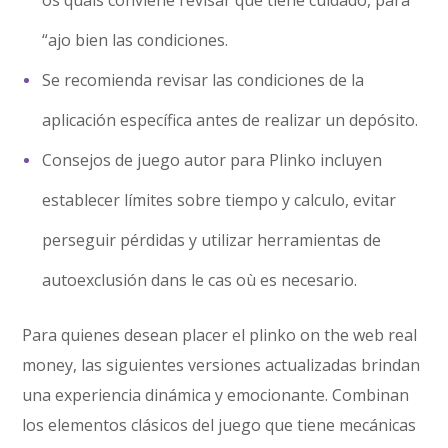
os quais conviene revisar que tiene cuidado, para”
“ajo bien las condiciones.
Se recomienda revisar las condiciones de la
aplicación específica antes de realizar un depósito.
Consejos de juego autor para Plinko incluyen
establecer límites sobre tiempo y calculo, evitar
perseguir pérdidas y utilizar herramientas de
autoexclusión dans le cas où es necesario.
Para quienes desean placer el plinko on the web real
money, las siguientes versiones actualizadas brindan
una experiencia dinámica y emocionante. Combinan
los elementos clásicos del juego que tiene mecánicas