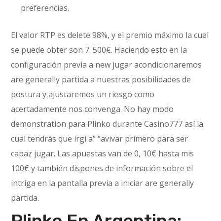
preferencias.
El valor RTP es delete 98%, y el premio máximo la cual
se puede obter son 7. 500€. Haciendo esto en la
configuración previa a new jugar acondicionaremos
are generally partida a nuestras posibilidades de
postura y ajustaremos un riesgo como
acertadamente nos convenga. No hay modo
demonstration para Plinko durante Casino777 así la
cual tendrás que irgi a” “avivar primero para ser
capaz jugar. Las apuestas van de 0, 10€ hasta mis
100€ y también dispones de información sobre el
intriga en la pantalla previa a iniciar are generally
partida.
Plinko En Argentina: