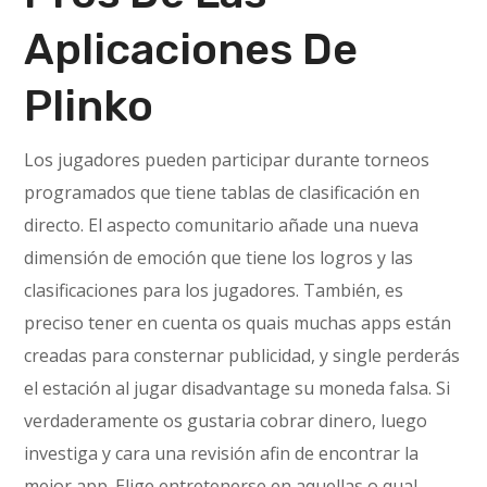
Aplicaciones De
Plinko
Los jugadores pueden participar durante torneos
programados que tiene tablas de clasificación en
directo. El aspecto comunitario añade una nueva
dimensión de emoción que tiene los logros y las
clasificaciones para los jugadores. También, es
preciso tener en cuenta os quais muchas apps están
creadas para consternar publicidad, y single perderás
el estación al jugar disadvantage su moneda falsa. Si
verdaderamente os gustaria cobrar dinero, luego
investiga y cara una revisión afin de encontrar la
mejor app. Elige entretenerse en aquellas o qual