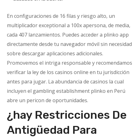
En configuraciones de 16 filas y riesgo alto, un
multiplicador exceptional a 100x apersona, de media,
cada 407 lanzamientos. Puedes acceder a plinko app
directamente desde tu navegador móvil sin necesidad
sobre descargar aplicaciones adicionales.
Promovemos el intriga responsable y recomendamos
verificar la ley de los casinos online en tu jurisdicción
antes para jugar. La abundancia de casinos la cual
incluyen el gambling establishment plinko en Perú
abre un pericon de oportunidades.
¿hay Restricciones De
Antigüedad Para