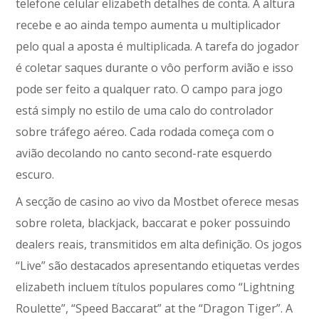
telefone celular elizabeth detalhes de conta. A altura
recebe e ao ainda tempo aumenta u multiplicador
pelo qual a aposta é multiplicada. A tarefa do jogador
é coletar saques durante o vôo perform avião e isso
pode ser feito a qualquer rato. O campo para jogo
está simply no estilo de uma calo do controlador
sobre tráfego aéreo. Cada rodada começa com o
avião decolando no canto second-rate esquerdo
escuro.
A secção de casino ao vivo da Mostbet oferece mesas
sobre roleta, blackjack, baccarat e poker possuindo
dealers reais, transmitidos em alta definição. Os jogos
“Live” são destacados apresentando etiquetas verdes
elizabeth incluem títulos populares como “Lightning
Roulette”, “Speed Baccarat” at the “Dragon Tiger”. A