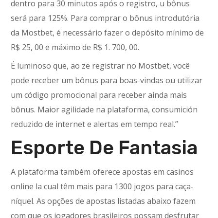
dentro para 30 minutos após o registro, u bônus
será para 125%. Para comprar o bônus introdutória
da Mostbet, é necessário fazer o depósito mínimo de
R$ 25, 00 e máximo de R$ 1. 700, 00.
É luminoso que, ao ze registrar no Mostbet, você
pode receber um bônus para boas-vindas ou utilizar
um código promocional para receber ainda mais
bônus. Maior agilidade na plataforma, consumición
reduzido de internet e alertas em tempo real.”
Esporte De Fantasia
A plataforma também oferece apostas em casinos
online la cual têm mais para 1300 jogos para caça-
níquel. As opções de apostas listadas abaixo fazem
com que os jogadores brasileiros possam desfrutar