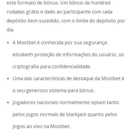
este formato de bônus. Um bônus de hundred
rodadas grátis é dado ao participante com cada
depósito bem-sucedido, com o limite do depósito por
dia.
A Mostbet é conhecida por sua segurança
elizabeth proteção de informações do usuário, us
criptografia para confidencialidade.
Uma das características de destaque da Mostbet é
o seu generoso sistema para bônus.
Jogadores nacionais normalmente optam tanto
pelos jogos normais de blackjack quanto pelos
jogos ao vivo na Mostbet.