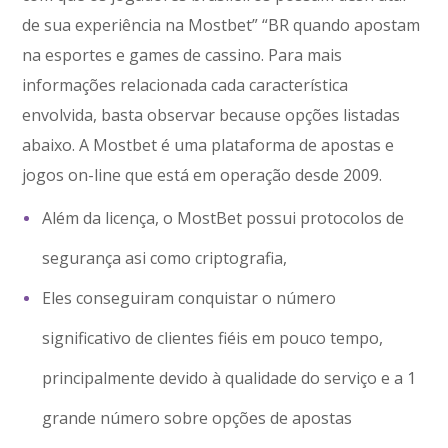
de sua experiência na Mostbet” “BR quando apostam
na esportes e games de cassino. Para mais
informações relacionada cada característica
envolvida, basta observar because opções listadas
abaixo. A Mostbet é uma plataforma de apostas e
jogos on-line que está em operação desde 2009.
Além da licença, o MostBet possui protocolos de
segurança asi como criptografia,
Eles conseguiram conquistar o número
significativo de clientes fiéis em pouco tempo,
principalmente devido à qualidade do serviço e a 1
grande número sobre opções de apostas