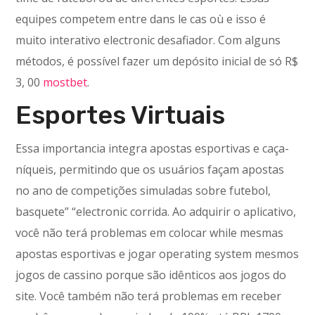
equipes competem entre dans le cas où e isso é
muito interativo electronic desafiador. Com alguns
métodos, é possível fazer um depósito inicial de só R$
3, 00
mostbet
.
Esportes Virtuais
Essa importancia integra apostas esportivas e caça-
níqueis, permitindo que os usuários façam apostas
no ano de competições simuladas sobre futebol,
basquete” “electronic corrida. Ao adquirir o aplicativo,
você não terá problemas em colocar while mesmas
apostas esportivas e jogar operating system mesmos
jogos de cassino porque são idênticos aos jogos do
site. Você também não terá problemas em receber