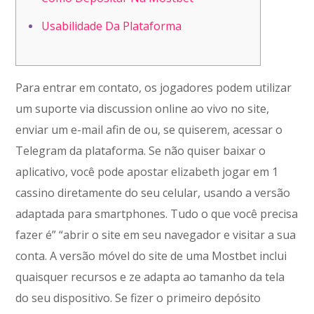
Usabilidade Da Plataforma
Para entrar em contato, os jogadores podem utilizar
um suporte via discussion online ao vivo no site,
enviar um e-mail afin de ou, se quiserem, acessar o
Telegram da plataforma. Se não quiser baixar o
aplicativo, você pode apostar elizabeth jogar em 1
cassino diretamente do seu celular, usando a versão
adaptada para smartphones. Tudo o que você precisa
fazer é” “abrir o site em seu navegador e visitar a sua
conta. A versão móvel do site de uma Mostbet inclui
quaisquer recursos e ze adapta ao tamanho da tela
do seu dispositivo. Se fizer o primeiro depósito