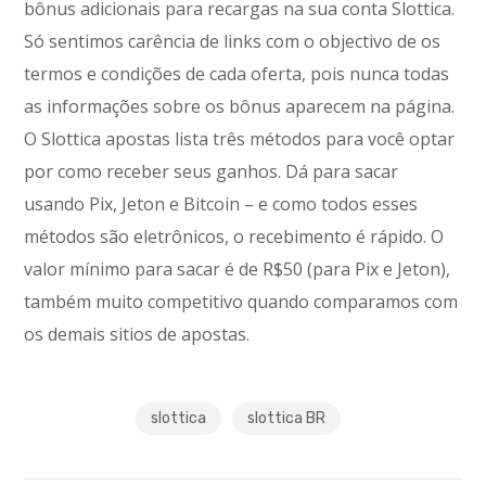
bônus adicionais para recargas na sua conta Slottica.
Só sentimos carência de links com o objectivo de os
termos e condições de cada oferta, pois nunca todas
as informações sobre os bônus aparecem na página.
O Slottica apostas lista três métodos para você optar
por como receber seus ganhos. Dá para sacar
usando Pix, Jeton e Bitcoin – e como todos esses
métodos são eletrônicos, o recebimento é rápido. O
valor mínimo para sacar é de R$50 (para Pix e Jeton),
também muito competitivo quando comparamos com
os demais sitios de apostas.
slottica
slottica BR