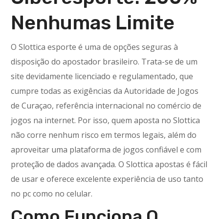
Nenhumas Limite
O Slottica esporte é uma de opções seguras à
disposição do apostador brasileiro. Trata-se de um
site devidamente licenciado e regulamentado, que
cumpre todas as exigências da Autoridade de Jogos
de Curaçao, referência internacional no comércio de
jogos na internet. Por isso, quem aposta no Slottica
não corre nenhum risco em termos legais, além do
aproveitar uma plataforma de jogos confiável e com
proteção de dados avançada. O Slottica apostas é fácil
de usar e oferece excelente experiência de uso tanto
no pc como no celular.
Como Funciona O