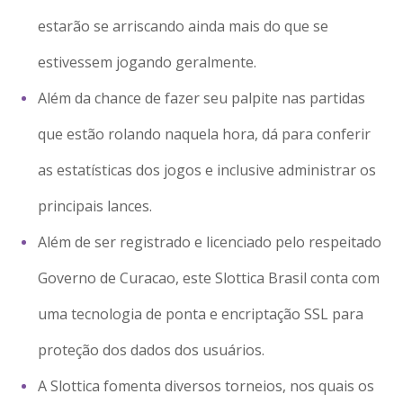
estarão se arriscando ainda mais do que se
estivessem jogando geralmente.
Além da chance de fazer seu palpite nas partidas
que estão rolando naquela hora, dá para conferir
as estatísticas dos jogos e inclusive administrar os
principais lances.
Além de ser registrado e licenciado pelo respeitado
Governo de Curacao, este Slottica Brasil conta com
uma tecnologia de ponta e encriptação SSL para
proteção dos dados dos usuários.
A Slottica fomenta diversos torneios, nos quais os