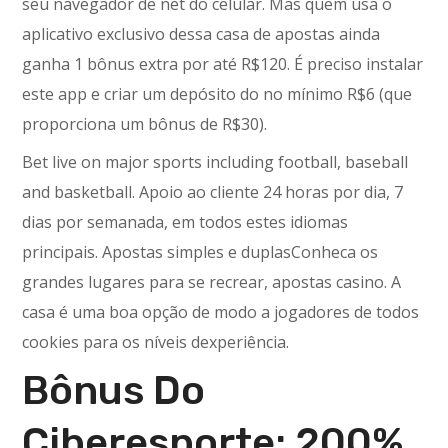
seu navegador de net do celular. Mas quem usa o
aplicativo exclusivo dessa casa de apostas ainda
ganha 1 bônus extra por até R$120. É preciso instalar
este app e criar um depósito do no mínimo R$6 (que
proporciona um bônus de R$30).
Bet live on major sports including football, baseball
and basketball. Apoio ao cliente 24 horas por dia, 7
dias por semanada, em todos estes idiomas
principais. Apostas simples e duplasConheca os
grandes lugares para se recrear, apostas casino. A
casa é uma boa opção de modo a jogadores de todos
cookies para os níveis dexperiência.
Bônus Do
Ciberesporte: 200%