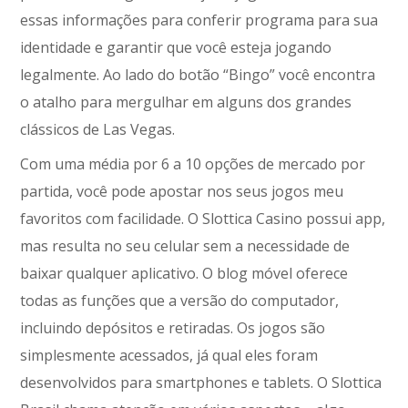
essas informações para conferir programa para sua
identidade e garantir que você esteja jogando
legalmente. Ao lado do botão “Bingo” você encontra
o atalho para mergulhar em alguns dos grandes
clássicos de Las Vegas.
Com uma média por 6 a 10 opções de mercado por
partida, você pode apostar nos seus jogos meu
favoritos com facilidade. O Slottica Casino possui app,
mas resulta no seu celular sem a necessidade de
baixar qualquer aplicativo. O blog móvel oferece
todas as funções que a versão do computador,
incluindo depósitos e retiradas. Os jogos são
simplesmente acessados, já qual eles foram
desenvolvidos para smartphones e tablets. O Slottica